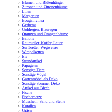
Blumen und Blütenhänger
Zitronen und Zitronenbäume
Lilien
Margeriten
Bougainvillea
Gerberas
Goldregen, Blauregen
Orangen und Orangenbäume
Ballons
Raumteiler, Koffer, Leiter
Surfbretter, Wegweiser
Wimpelketten
Eis
Strandartikel
Papageien
Sonstige Tiere
Sonstige Vögel
Gartenmöbel als Deko
Sonstige Sommer-Deko
Artikel aus Blech
Fische
Fischernetze
Muscheln, Sand und Steine
Korallen
Gräser