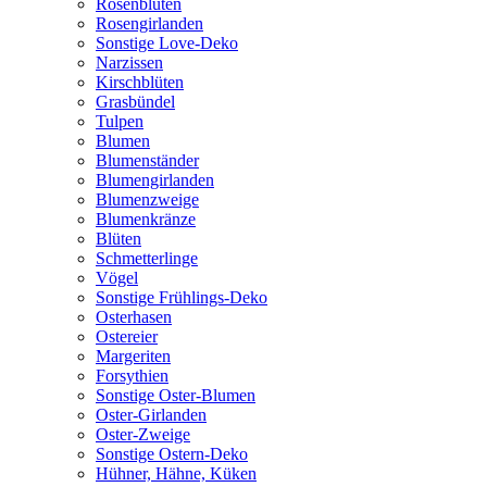
Rosenblüten
Rosengirlanden
Sonstige Love-Deko
Narzissen
Kirschblüten
Grasbündel
Tulpen
Blumen
Blumenständer
Blumengirlanden
Blumenzweige
Blumenkränze
Blüten
Schmetterlinge
Vögel
Sonstige Frühlings-Deko
Osterhasen
Ostereier
Margeriten
Forsythien
Sonstige Oster-Blumen
Oster-Girlanden
Oster-Zweige
Sonstige Ostern-Deko
Hühner, Hähne, Küken