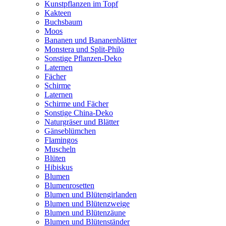
Kunstpflanzen im Topf
Kakteen
Buchsbaum
Moos
Bananen und Bananenblätter
Monstera und Split-Philo
Sonstige Pflanzen-Deko
Laternen
Fächer
Schirme
Laternen
Schirme und Fächer
Sonstige China-Deko
Naturgräser und Blätter
Gänseblümchen
Flamingos
Muscheln
Blüten
Hibiskus
Blumen
Blumenrosetten
Blumen und Blütengirlanden
Blumen und Blütenzweige
Blumen und Blütenzäune
Blumen und Blütenständer