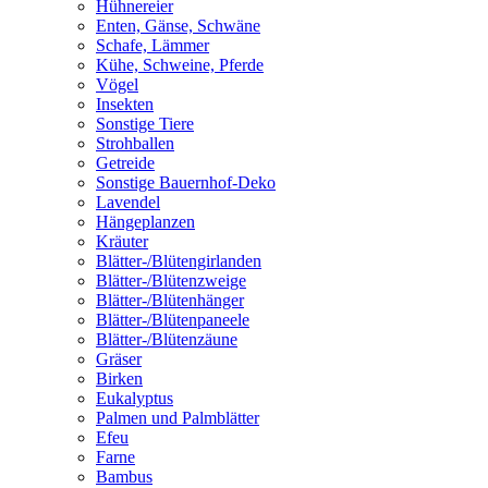
Hühnereier
Enten, Gänse, Schwäne
Schafe, Lämmer
Kühe, Schweine, Pferde
Vögel
Insekten
Sonstige Tiere
Strohballen
Getreide
Sonstige Bauernhof-Deko
Lavendel
Hängeplanzen
Kräuter
Blätter-/Blütengirlanden
Blätter-/Blütenzweige
Blätter-/Blütenhänger
Blätter-/Blütenpaneele
Blätter-/Blütenzäune
Gräser
Birken
Eukalyptus
Palmen und Palmblätter
Efeu
Farne
Bambus