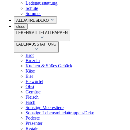
Ladenausstattung
Schule
Sommer
ALLJAHRESDEKO
close
LEBENSMITTELATTRAPPEN
LADENAUSSTATTUNG
Brot
Brezeln
Kuchen & Süßes Gebäck
Käse
Eier
Eiswürfel
Obst
Gemüse
Fleisch
Fisch
Sonstige Meerestiere
Sonstige Lebensmittelattrappen-Deko
Podeste
Präsenter
Regale