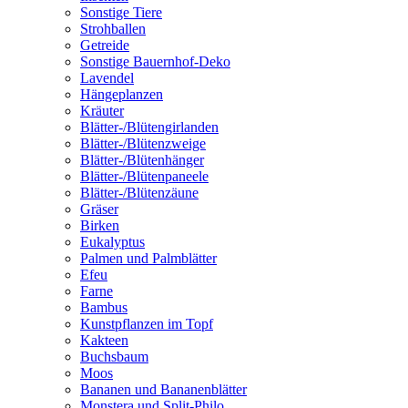
Sonstige Tiere
Strohballen
Getreide
Sonstige Bauernhof-Deko
Lavendel
Hängeplanzen
Kräuter
Blätter-/Blütengirlanden
Blätter-/Blütenzweige
Blätter-/Blütenhänger
Blätter-/Blütenpaneele
Blätter-/Blütenzäune
Gräser
Birken
Eukalyptus
Palmen und Palmblätter
Efeu
Farne
Bambus
Kunstpflanzen im Topf
Kakteen
Buchsbaum
Moos
Bananen und Bananenblätter
Monstera und Split-Philo