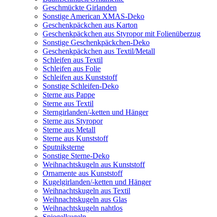
Geschmückte Girlanden
Sonstige American XMAS-Deko
Geschenkpäckchen aus Karton
Geschenkpäckchen aus Styropor mit Folienüberzug
Sonstige Geschenkpäckchen-Deko
Geschenkpäckchen aus Textil/Metall
Schleifen aus Textil
Schleifen aus Folie
Schleifen aus Kunststoff
Sonstige Schleifen-Deko
Sterne aus Pappe
Sterne aus Textil
Sterngirlanden/-ketten und Hänger
Sterne aus Styropor
Sterne aus Metall
Sterne aus Kunststoff
Sputniksterne
Sonstige Sterne-Deko
Weihnachtskugeln aus Kunststoff
Ornamente aus Kunststoff
Kugelgirlanden/-ketten und Hänger
Weihnachtskugeln aus Textil
Weihnachtskugeln aus Glas
Weihnachtskugeln nahtlos
Spiegelkugeln