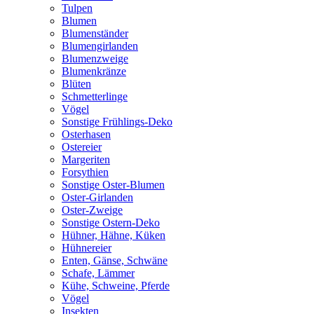
Tulpen
Blumen
Blumenständer
Blumengirlanden
Blumenzweige
Blumenkränze
Blüten
Schmetterlinge
Vögel
Sonstige Frühlings-Deko
Osterhasen
Ostereier
Margeriten
Forsythien
Sonstige Oster-Blumen
Oster-Girlanden
Oster-Zweige
Sonstige Ostern-Deko
Hühner, Hähne, Küken
Hühnereier
Enten, Gänse, Schwäne
Schafe, Lämmer
Kühe, Schweine, Pferde
Vögel
Insekten