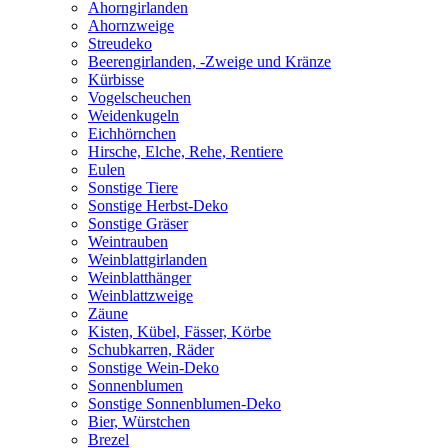
Ahorngirlanden
Ahornzweige
Streudeko
Beerengirlanden, -Zweige und Kränze
Kürbisse
Vogelscheuchen
Weidenkugeln
Eichhörnchen
Hirsche, Elche, Rehe, Rentiere
Eulen
Sonstige Tiere
Sonstige Herbst-Deko
Sonstige Gräser
Weintrauben
Weinblattgirlanden
Weinblatthänger
Weinblattzweige
Zäune
Kisten, Kübel, Fässer, Körbe
Schubkarren, Räder
Sonstige Wein-Deko
Sonnenblumen
Sonstige Sonnenblumen-Deko
Bier, Würstchen
Brezel