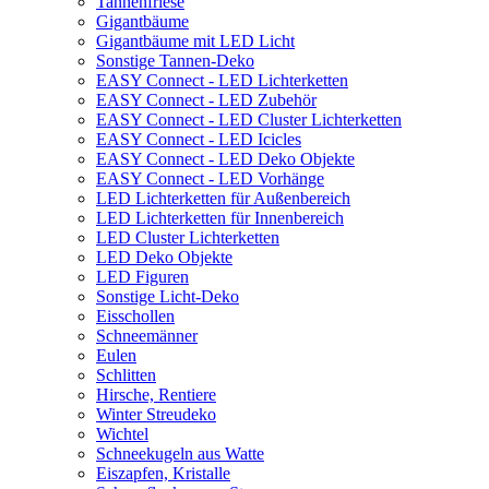
Tannenfriese
Gigantbäume
Gigantbäume mit LED Licht
Sonstige Tannen-Deko
EASY Connect - LED Lichterketten
EASY Connect - LED Zubehör
EASY Connect - LED Cluster Lichterketten
EASY Connect - LED Icicles
EASY Connect - LED Deko Objekte
EASY Connect - LED Vorhänge
LED Lichterketten für Außenbereich
LED Lichterketten für Innenbereich
LED Cluster Lichterketten
LED Deko Objekte
LED Figuren
Sonstige Licht-Deko
Eisschollen
Schneemänner
Eulen
Schlitten
Hirsche, Rentiere
Winter Streudeko
Wichtel
Schneekugeln aus Watte
Eiszapfen, Kristalle