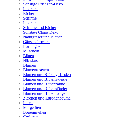
Sonstige Pflanzen-Deko
Laternen
Fächer
Schirme
Laternen
Schirme und Fächer
Sonstige China-Deko
Naturgräser und Blätter
Gänseblümchen
Flamingos
Muscheln
Blüten
Hibiskus
Blumen
Blumenrosetten
Blumen und Blütengirlanden
Blumen und Blütenzweige
Blumen und Blütenzäune
Blumen und Blütenständer
Blumen und Blütenhänger
Zitronen und Zitronenbäume
Lilien
Margeriten
Bougainvillea
Gerberas