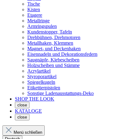
Tische
Kisten
Etagere
Metallringe
Armringspulen
Kundenstopper, Tafeln
Drehbühnen, Drehmotoren
Metallhaken, Klemmen
Magnet- und Deckenhaken
Eisennadeln und Dekorationsfedern
Saugnäpfe, Klebescheiben
Holzscheiben und Stämme
Acrylartikel
Styroporartikel
Spiegelkugeln
Etikettierpistolen
Sonstige Ladenausstattungs-Deko
SHOP THE LOOK
close
KATALOGE
close
Menü schließen
Deutsch