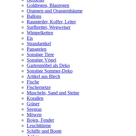
Goldregen, Blauregen
Orangen und Orangenbäume
Ballons
Raumteiler, Koffer, Leiter
Surfbretter, Wegweiser
Wimpelketten
Eis
Strandartikel
Papageien
Sonstige Tiere
Sonstige Vögel
Gartenmöbel als Deko
Sonstige Sommer-Deko
Artikel aus Blech
Fische
Fischernetze
Muscheln, Sand und Steine
Korallen
Gräser
Seegras
Möwen
Bojen, Fender
Leuchttürme
Schiffe und Boote