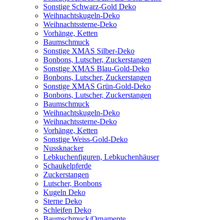
Sonstige Schwarz-Gold Deko
Weihnachtskugeln-Deko
Weihnachtssterne-Deko
Vorhänge, Ketten
Baumschmuck
Sonstige XMAS Silber-Deko
Bonbons, Lutscher, Zuckerstangen
Sonstige XMAS Blau-Gold-Deko
Bonbons, Lutscher, Zuckerstangen
Sonstige XMAS Grün-Gold-Deko
Bonbons, Lutscher, Zuckerstangen
Baumschmuck
Weihnachtskugeln-Deko
Weihnachtssterne-Deko
Vorhänge, Ketten
Sonstige Weiss-Gold-Deko
Nussknacker
Lebkuchenfiguren, Lebkuchenhäuser
Schaukelpferde
Zuckerstangen
Lutscher, Bonbons
Kugeln Deko
Sterne Deko
Schleifen Deko
Baumschmuck/Ornamente