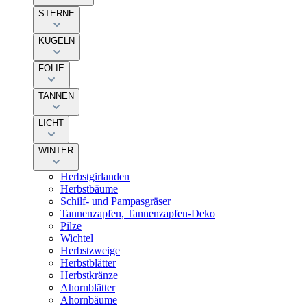
STERNE
KUGELN
FOLIE
TANNEN
LICHT
WINTER
Herbstgirlanden
Herbstbäume
Schilf- und Pampasgräser
Tannenzapfen, Tannenzapfen-Deko
Pilze
Wichtel
Herbstzweige
Herbstblätter
Herbstkränze
Ahornblätter
Ahornbäume