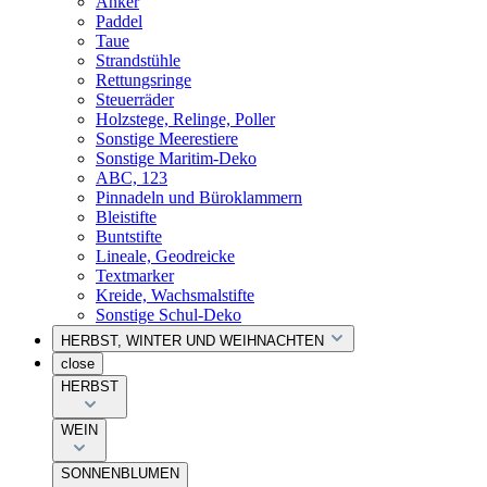
Anker
Paddel
Taue
Strandstühle
Rettungsringe
Steuerräder
Holzstege, Relinge, Poller
Sonstige Meerestiere
Sonstige Maritim-Deko
ABC, 123
Pinnadeln und Büroklammern
Bleistifte
Buntstifte
Lineale, Geodreicke
Textmarker
Kreide, Wachsmalstifte
Sonstige Schul-Deko
HERBST, WINTER UND WEIHNACHTEN
close
HERBST
WEIN
SONNENBLUMEN