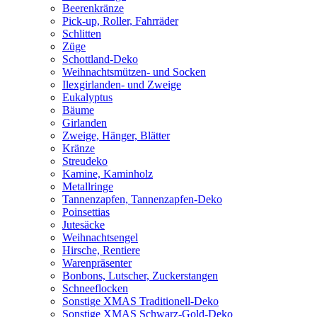
Beerenkränze
Pick-up, Roller, Fahrräder
Schlitten
Züge
Schottland-Deko
Weihnachtsmützen- und Socken
Ilexgirlanden- und Zweige
Eukalyptus
Bäume
Girlanden
Zweige, Hänger, Blätter
Kränze
Streudeko
Kamine, Kaminholz
Metallringe
Tannenzapfen, Tannenzapfen-Deko
Poinsettias
Jutesäcke
Weihnachtsengel
Hirsche, Rentiere
Warenpräsenter
Bonbons, Lutscher, Zuckerstangen
Schneeflocken
Sonstige XMAS Traditionell-Deko
Sonstige XMAS Schwarz-Gold-Deko