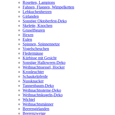
Rosetten, Lampions
Fahnen, Flaggen, Wimpelketten
Lebkuchenherzen
Girlanden
Sonstige Oktoberfest-Deko
Skelette, Knochen
Gruselfiguren
Hexen
Eulen
Spinnen, Spinnennetze
Vogelscheuchen
Fledermäuse
Kürbisse mit Gesicht
Sonstige Halloween-Deko
Weihnachtssessel, Hocker
Kronleuchter
Schaukelpferde
Nussknacker
Tannenbaum-Deko
Weihnachtssterne-Deko
Weihnachtskugeln-Deko
Wichtel
Weihnachtsmänner
Beerengirlanden
Beerenzweige