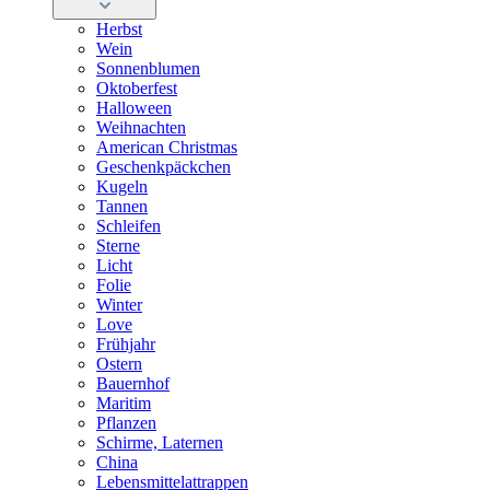
Herbst
Wein
Sonnenblumen
Oktoberfest
Halloween
Weihnachten
American Christmas
Geschenkpäckchen
Kugeln
Tannen
Schleifen
Sterne
Licht
Folie
Winter
Love
Frühjahr
Ostern
Bauernhof
Maritim
Pflanzen
Schirme, Laternen
China
Lebensmittelattrappen