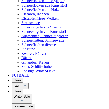
Schneeflocken aus Styropor
Schneeflocken aus Kunststoff
Schneeflocken aus Holz
Eisbären, Robben
Eiszapfenfriese, Wolken
Streuschnee
Schneekugeln aus Styropor
Schneekugeln aus Kunststoff
Zupfschnee, Schneekügelchen
Schneematten, Schneewatte
Schneeflocken diverse
Pinguine
Zweige, Hänger
Bäume
Girlanden, Ketten
Skier, Schlittschuhe
Sonstige Winter-Deko
FUßBALL
close
SALE
close
Winter Sale
Sommer Sale