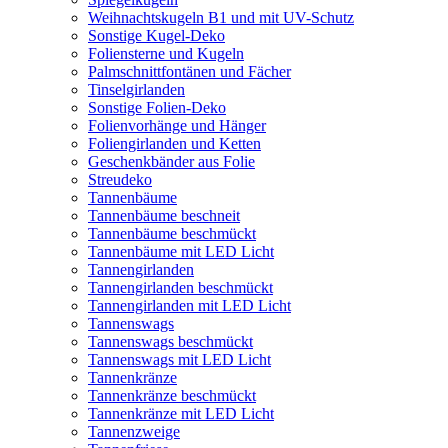
Weihnachtskugeln B1 und mit UV-Schutz
Sonstige Kugel-Deko
Foliensterne und Kugeln
Palmschnittfontänen und Fächer
Tinselgirlanden
Sonstige Folien-Deko
Folienvorhänge und Hänger
Foliengirlanden und Ketten
Geschenkbänder aus Folie
Streudeko
Tannenbäume
Tannenbäume beschneit
Tannenbäume beschmückt
Tannenbäume mit LED Licht
Tannengirlanden
Tannengirlanden beschmückt
Tannengirlanden mit LED Licht
Tannenswags
Tannenswags beschmückt
Tannenswags mit LED Licht
Tannenkränze
Tannenkränze beschmückt
Tannenkränze mit LED Licht
Tannenzweige