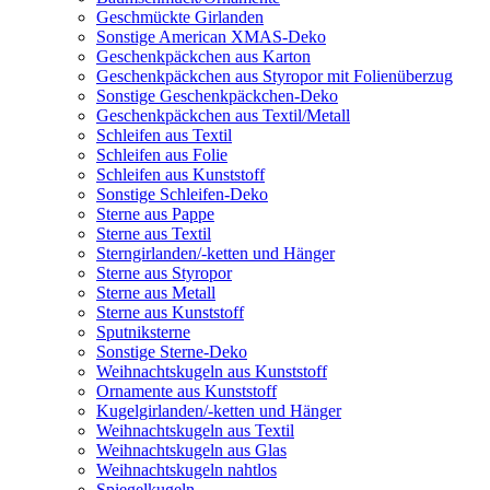
Geschmückte Girlanden
Sonstige American XMAS-Deko
Geschenkpäckchen aus Karton
Geschenkpäckchen aus Styropor mit Folienüberzug
Sonstige Geschenkpäckchen-Deko
Geschenkpäckchen aus Textil/Metall
Schleifen aus Textil
Schleifen aus Folie
Schleifen aus Kunststoff
Sonstige Schleifen-Deko
Sterne aus Pappe
Sterne aus Textil
Sterngirlanden/-ketten und Hänger
Sterne aus Styropor
Sterne aus Metall
Sterne aus Kunststoff
Sputniksterne
Sonstige Sterne-Deko
Weihnachtskugeln aus Kunststoff
Ornamente aus Kunststoff
Kugelgirlanden/-ketten und Hänger
Weihnachtskugeln aus Textil
Weihnachtskugeln aus Glas
Weihnachtskugeln nahtlos
Spiegelkugeln