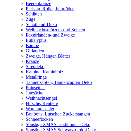
Beerenkränze
Pick-up, Roller, Fahrräder
Schlitten
Züge
Schottland-Deko
Weihnachtsmützen- und Socken
Ilexgirlanden- und Zweige
Eukalyptus
Bäume
Girlanden
Zweige, Hänger, Blätter
Kränze
Streudeko
Kamine, Kaminholz
Metallringe
Tannenzapfen, Tannenzapfen-Deko
Poinsettias
Jutesäcke
Weihnachtsengel
Hirsche, Rentiere
Warenpräsenter
Bonbons, Lutscher, Zuckerstangen
Schneeflocken
Sonstige XMAS Traditionell-Deko
Sonstige XMAS Schwarz-Gold-Deko