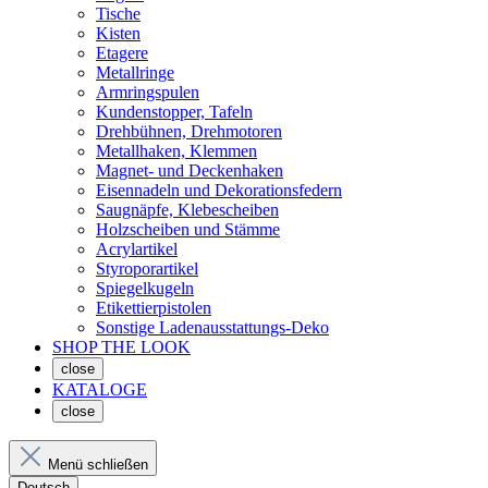
Tische
Kisten
Etagere
Metallringe
Armringspulen
Kundenstopper, Tafeln
Drehbühnen, Drehmotoren
Metallhaken, Klemmen
Magnet- und Deckenhaken
Eisennadeln und Dekorationsfedern
Saugnäpfe, Klebescheiben
Holzscheiben und Stämme
Acrylartikel
Styroporartikel
Spiegelkugeln
Etikettierpistolen
Sonstige Ladenausstattungs-Deko
SHOP THE LOOK
close
KATALOGE
close
Menü schließen
Deutsch