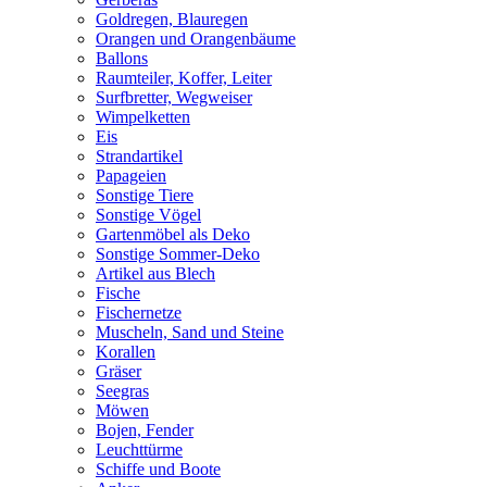
Goldregen, Blauregen
Orangen und Orangenbäume
Ballons
Raumteiler, Koffer, Leiter
Surfbretter, Wegweiser
Wimpelketten
Eis
Strandartikel
Papageien
Sonstige Tiere
Sonstige Vögel
Gartenmöbel als Deko
Sonstige Sommer-Deko
Artikel aus Blech
Fische
Fischernetze
Muscheln, Sand und Steine
Korallen
Gräser
Seegras
Möwen
Bojen, Fender
Leuchttürme
Schiffe und Boote