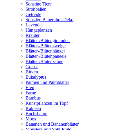
Sonstige Tiere
Strohballen
Getreide
Sonstige Bauernhof-Deko
Lavendel
Hängeplanzen
Kräuter
Blätter-/Blütengirlanden
Blätter-/Blütenzweige
Blätter-/Blütenhänger
Blätter-/Blütenpaneele
Blätter-/Blütenzäune
Gräser
Birken
Eukalyptus
Palmen und Palmblätter
Efeu
Farne
Bambus
Kunstpflanzen im Topf
Kakteen
Buchsbaum
Moos
Bananen und Bananenblätter
Monstera und Split-Philo