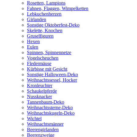
Rosetten, Lampions
Fahnen, Flaggen, Wimpelketten
Lebkuchenherzen
Girlanden
Sonstige Oktoberfest-Deko
Skelette, Knochen
Gruselfiguren
Hexen
Eulen
Spinnen, Spinnennetze
Vogelscheuchen
Fledermäuse
Kürbisse mit Gesicht
Sonstige Halloween-Deko
Weihnachtssessel, Hocker
Kronleuchter
Schaukelpferde
Nussknacker
Tannenbaum-Deko
Weihnachtssterne-Deko
Weihnachtskugeln-Deko
Wichtel
Weihnachtsmänner
Beerengirlanden
Beerenzweige