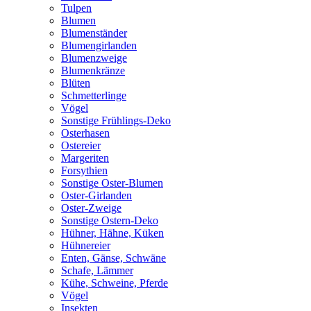
Tulpen
Blumen
Blumenständer
Blumengirlanden
Blumenzweige
Blumenkränze
Blüten
Schmetterlinge
Vögel
Sonstige Frühlings-Deko
Osterhasen
Ostereier
Margeriten
Forsythien
Sonstige Oster-Blumen
Oster-Girlanden
Oster-Zweige
Sonstige Ostern-Deko
Hühner, Hähne, Küken
Hühnereier
Enten, Gänse, Schwäne
Schafe, Lämmer
Kühe, Schweine, Pferde
Vögel
Insekten