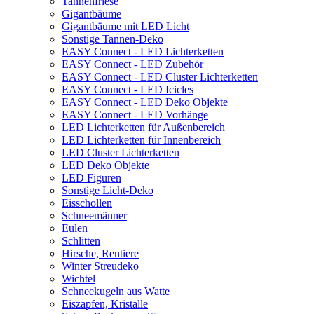
Tannenfriese
Gigantbäume
Gigantbäume mit LED Licht
Sonstige Tannen-Deko
EASY Connect - LED Lichterketten
EASY Connect - LED Zubehör
EASY Connect - LED Cluster Lichterketten
EASY Connect - LED Icicles
EASY Connect - LED Deko Objekte
EASY Connect - LED Vorhänge
LED Lichterketten für Außenbereich
LED Lichterketten für Innenbereich
LED Cluster Lichterketten
LED Deko Objekte
LED Figuren
Sonstige Licht-Deko
Eisschollen
Schneemänner
Eulen
Schlitten
Hirsche, Rentiere
Winter Streudeko
Wichtel
Schneekugeln aus Watte
Eiszapfen, Kristalle