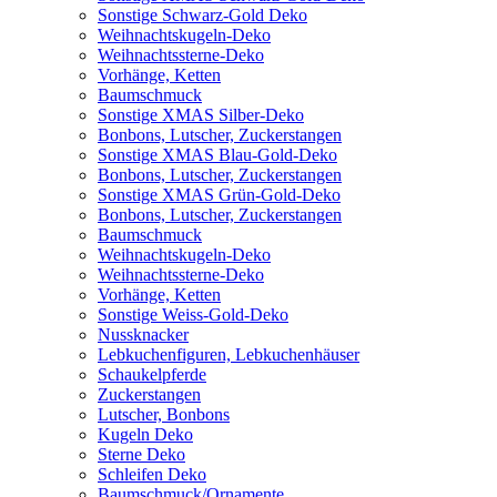
Sonstige Schwarz-Gold Deko
Weihnachtskugeln-Deko
Weihnachtssterne-Deko
Vorhänge, Ketten
Baumschmuck
Sonstige XMAS Silber-Deko
Bonbons, Lutscher, Zuckerstangen
Sonstige XMAS Blau-Gold-Deko
Bonbons, Lutscher, Zuckerstangen
Sonstige XMAS Grün-Gold-Deko
Bonbons, Lutscher, Zuckerstangen
Baumschmuck
Weihnachtskugeln-Deko
Weihnachtssterne-Deko
Vorhänge, Ketten
Sonstige Weiss-Gold-Deko
Nussknacker
Lebkuchenfiguren, Lebkuchenhäuser
Schaukelpferde
Zuckerstangen
Lutscher, Bonbons
Kugeln Deko
Sterne Deko
Schleifen Deko
Baumschmuck/Ornamente