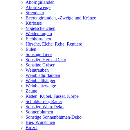
Ahorngirlanden
Ahornzweige
Streudeko
Beerengirlanden, -Zweige und Kränze
Kürbisse
Vogelscheuchen
Weidenkugeln
Eichhörnchen
Hirsche, Elche, Rehe, Rentiere
Eulen
Sonstige Tiere
Sonstige Herbst-Deko
Sonstige Gräser
Weintrauben
Weinblattgirlanden
Weinblatthänger
Weinblattzweige
Zäune
Kisten, Kübel, Fässer, Körbe
Schubkarren, Räder
Sonstige Wein-Deko
Sonnenblumen
Sonstige Sonnenblumen-Deko
Bier, Würstchen
Brezel