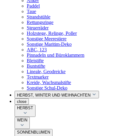
Anker
Paddel
Taue
Strandstühle
Rettungsringe
Steuerräder
Holzstege, Relinge, Poller
Sonstige Meerestiere
Sonstige Maritim-Deko
ABC, 123
Pinnadeln und Büroklammern
Bleistifte
Buntstifte
Lineale, Geodreicke
Textmarker
Kreide, Wachsmalstifte
Sonstige Schul-Deko
HERBST, WINTER UND WEIHNACHTEN
close
HERBST
WEIN
SONNENBLUMEN