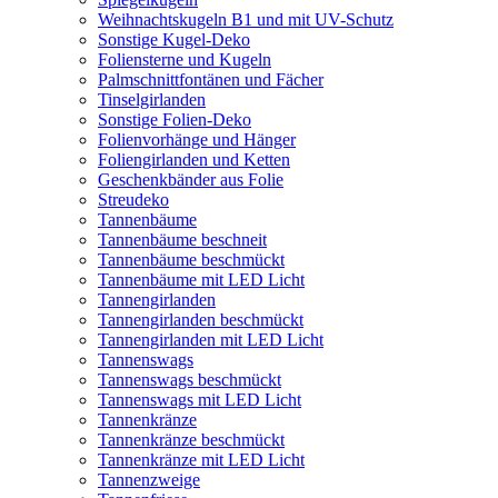
Weihnachtskugeln B1 und mit UV-Schutz
Sonstige Kugel-Deko
Foliensterne und Kugeln
Palmschnittfontänen und Fächer
Tinselgirlanden
Sonstige Folien-Deko
Folienvorhänge und Hänger
Foliengirlanden und Ketten
Geschenkbänder aus Folie
Streudeko
Tannenbäume
Tannenbäume beschneit
Tannenbäume beschmückt
Tannenbäume mit LED Licht
Tannengirlanden
Tannengirlanden beschmückt
Tannengirlanden mit LED Licht
Tannenswags
Tannenswags beschmückt
Tannenswags mit LED Licht
Tannenkränze
Tannenkränze beschmückt
Tannenkränze mit LED Licht
Tannenzweige