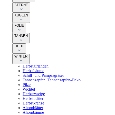
STERNE
KUGELN
FOLIE
TANNEN
LICHT
WINTER
Herbstgirlanden
Herbstbäume
Schilf- und Pampasgräser
Tannenzapfen, Tannenzapfen-Deko
Pilze
Wichtel
Herbstzweige
Herbstblätter
Herbstkränze
Ahornblätter
Ahornbäume