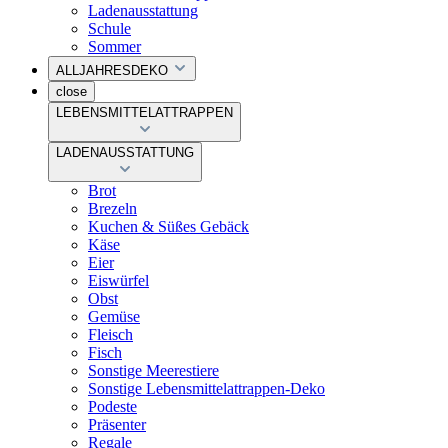
Ladenausstattung
Schule
Sommer
ALLJAHRESDEKO
close
LEBENSMITTELATTRAPPEN
LADENAUSSTATTUNG
Brot
Brezeln
Kuchen & Süßes Gebäck
Käse
Eier
Eiswürfel
Obst
Gemüse
Fleisch
Fisch
Sonstige Meerestiere
Sonstige Lebensmittelattrappen-Deko
Podeste
Präsenter
Regale