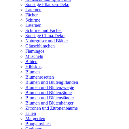
Sonstige Pflanzen-Deko
Laternen
Fächer
Schirme
Laternen
Schirme und Fächer
Sonstige China-Deko
Naturgräser und Blätter
Gänseblümchen
Flamingos
Muscheln
Blüten
Hibiskus
Blumen
Blumenrosetten
Blumen und Blütengirlanden
Blumen und Blütenzweige
Blumen und Blütenzäune
Blumen und Blütenständer
Blumen und Blütenhänger
Zitronen und Zitronenbäume
Lilien
Margeriten
Bougainvillea
Gerberas