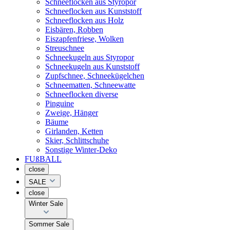
Schneeflocken aus Styropor
Schneeflocken aus Kunststoff
Schneeflocken aus Holz
Eisbären, Robben
Eiszapfenfriese, Wolken
Streuschnee
Schneekugeln aus Styropor
Schneekugeln aus Kunststoff
Zupfschnee, Schneekügelchen
Schneematten, Schneewatte
Schneeflocken diverse
Pinguine
Zweige, Hänger
Bäume
Girlanden, Ketten
Skier, Schlittschuhe
Sonstige Winter-Deko
FUßBALL
close
SALE
close
Winter Sale
Sommer Sale