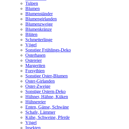
Tulpen
Blumen
Blumenständer
Blumengirlanden
Blumenzweige
Blumenkränze
Blüten
Schmetterlinge
Vögel
Sonstige Frühlings-Deko
Osterhasen
Ostereier
Margeriten
Forsythien
Sonstige Oster-Blumen
Oster-Girlanden
Oster-Zweige
Sonstige Ostern-Deko
Hühner, Hähne, Küken
Hühnereier
Enten, Gänse, Schwäne
Schafe, Lämmer
Kühe, Schweine, Pferde
Vögel
Insekten