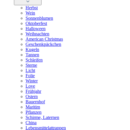
Herbst
Wein
Sonnenblumen
Oktoberfest
Halloween
Weihnachten
American Christmas
Geschenkpäckchen
Kugeln
Tannen
Schleifen
Sterne
Licht
Folie
Winter
Love
Frühjahr
Ostern
Bauernhof
Maritim
Pflanzen
Schirme, Laternen
China
Lebensmittelattrappen