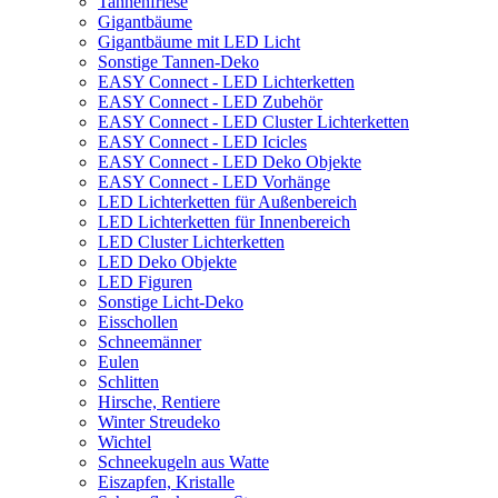
Tannenfriese
Gigantbäume
Gigantbäume mit LED Licht
Sonstige Tannen-Deko
EASY Connect - LED Lichterketten
EASY Connect - LED Zubehör
EASY Connect - LED Cluster Lichterketten
EASY Connect - LED Icicles
EASY Connect - LED Deko Objekte
EASY Connect - LED Vorhänge
LED Lichterketten für Außenbereich
LED Lichterketten für Innenbereich
LED Cluster Lichterketten
LED Deko Objekte
LED Figuren
Sonstige Licht-Deko
Eisschollen
Schneemänner
Eulen
Schlitten
Hirsche, Rentiere
Winter Streudeko
Wichtel
Schneekugeln aus Watte
Eiszapfen, Kristalle