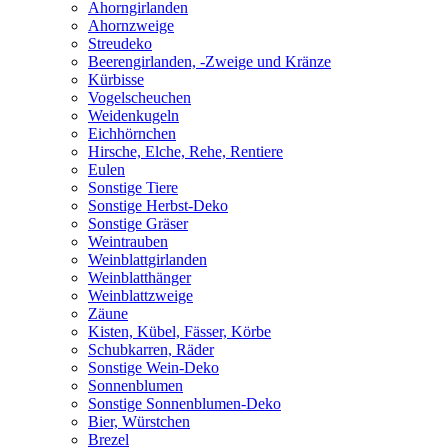
Ahorngirlanden
Ahornzweige
Streudeko
Beerengirlanden, -Zweige und Kränze
Kürbisse
Vogelscheuchen
Weidenkugeln
Eichhörnchen
Hirsche, Elche, Rehe, Rentiere
Eulen
Sonstige Tiere
Sonstige Herbst-Deko
Sonstige Gräser
Weintrauben
Weinblattgirlanden
Weinblatthänger
Weinblattzweige
Zäune
Kisten, Kübel, Fässer, Körbe
Schubkarren, Räder
Sonstige Wein-Deko
Sonnenblumen
Sonstige Sonnenblumen-Deko
Bier, Würstchen
Brezel