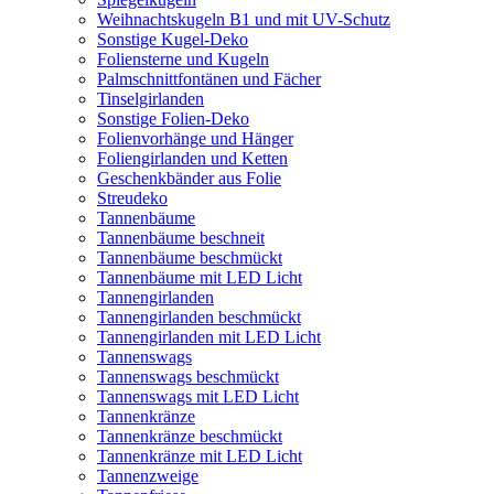
Weihnachtskugeln B1 und mit UV-Schutz
Sonstige Kugel-Deko
Foliensterne und Kugeln
Palmschnittfontänen und Fächer
Tinselgirlanden
Sonstige Folien-Deko
Folienvorhänge und Hänger
Foliengirlanden und Ketten
Geschenkbänder aus Folie
Streudeko
Tannenbäume
Tannenbäume beschneit
Tannenbäume beschmückt
Tannenbäume mit LED Licht
Tannengirlanden
Tannengirlanden beschmückt
Tannengirlanden mit LED Licht
Tannenswags
Tannenswags beschmückt
Tannenswags mit LED Licht
Tannenkränze
Tannenkränze beschmückt
Tannenkränze mit LED Licht
Tannenzweige