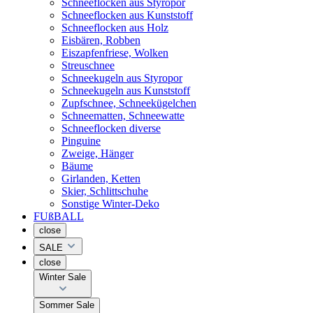
Schneeflocken aus Styropor
Schneeflocken aus Kunststoff
Schneeflocken aus Holz
Eisbären, Robben
Eiszapfenfriese, Wolken
Streuschnee
Schneekugeln aus Styropor
Schneekugeln aus Kunststoff
Zupfschnee, Schneekügelchen
Schneematten, Schneewatte
Schneeflocken diverse
Pinguine
Zweige, Hänger
Bäume
Girlanden, Ketten
Skier, Schlittschuhe
Sonstige Winter-Deko
FUßBALL
close
SALE
close
Winter Sale
Sommer Sale