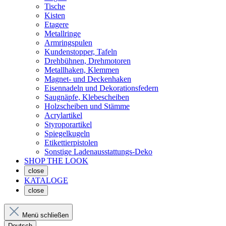
Tische
Kisten
Etagere
Metallringe
Armringspulen
Kundenstopper, Tafeln
Drehbühnen, Drehmotoren
Metallhaken, Klemmen
Magnet- und Deckenhaken
Eisennadeln und Dekorationsfedern
Saugnäpfe, Klebescheiben
Holzscheiben und Stämme
Acrylartikel
Styroporartikel
Spiegelkugeln
Etikettierpistolen
Sonstige Ladenausstattungs-Deko
SHOP THE LOOK
close
KATALOGE
close
Menü schließen
Deutsch