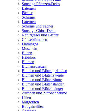
Sonstige Pflanzen-Deko
Laternen
Fächer
Schirme
Laternen
Schirme und Fächer
Sonstige China-Deko
Naturgräser und Blätter
Gänseblümchen
Flamingos
Muscheln
Blüten
Hibiskus
Blumen
Blumenrosetten
Blumen und Blütengirlanden
Blumen und Blütenzweige
Blumen und Blütenzäune
Blumen und Blütenständer
Blumen und Blütenhänger
Zitronen und Zitronenbäume
Lilien
Margeriten
Bougainvillea
Gerberas