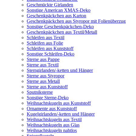
Geschmückte Girlanden
Sonstige American XMAS-Deko
Geschenkpäckchen aus Karton
Geschenkpäckchen aus Styropor mit Folienüberzug
Sonstige Geschenkpäckchen-Deko
Geschenkpäckchen aus Textil/Metall
Schleifen aus Textil
Schleifen aus Folie
Schleifen aus Kunststoff
Sonstige Schleifen-Deko
Sterne aus Pappe
Sterne aus Textil
Sterngirlanden/-ketten und Hänger
Sterne aus Styropor
Sterne aus Metall
Sterne aus Kunststoff
Sputniksterne
Sonstige Sterne-Deko
Weihnachtskugeln aus Kunststoff
Ornamente aus Kunststoff
Kugelgirlanden/-ketten und Hänger
Weihnachtskugeln aus Textil
Weihnachtskugeln aus Glas
Weihnachtskugeln nahtlos
Spiegelkugeln