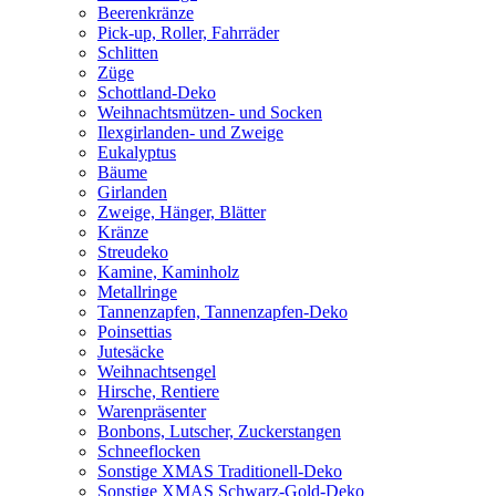
Beerenkränze
Pick-up, Roller, Fahrräder
Schlitten
Züge
Schottland-Deko
Weihnachtsmützen- und Socken
Ilexgirlanden- und Zweige
Eukalyptus
Bäume
Girlanden
Zweige, Hänger, Blätter
Kränze
Streudeko
Kamine, Kaminholz
Metallringe
Tannenzapfen, Tannenzapfen-Deko
Poinsettias
Jutesäcke
Weihnachtsengel
Hirsche, Rentiere
Warenpräsenter
Bonbons, Lutscher, Zuckerstangen
Schneeflocken
Sonstige XMAS Traditionell-Deko
Sonstige XMAS Schwarz-Gold-Deko