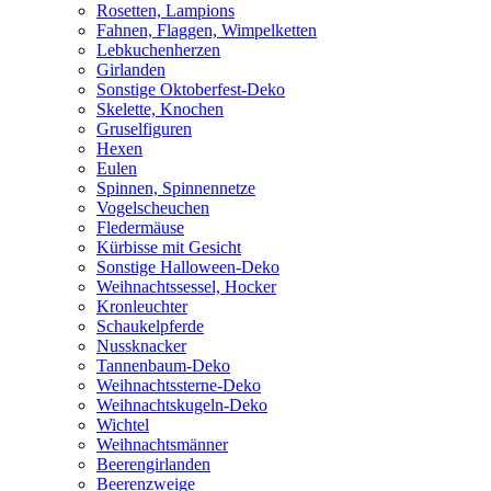
Rosetten, Lampions
Fahnen, Flaggen, Wimpelketten
Lebkuchenherzen
Girlanden
Sonstige Oktoberfest-Deko
Skelette, Knochen
Gruselfiguren
Hexen
Eulen
Spinnen, Spinnennetze
Vogelscheuchen
Fledermäuse
Kürbisse mit Gesicht
Sonstige Halloween-Deko
Weihnachtssessel, Hocker
Kronleuchter
Schaukelpferde
Nussknacker
Tannenbaum-Deko
Weihnachtssterne-Deko
Weihnachtskugeln-Deko
Wichtel
Weihnachtsmänner
Beerengirlanden
Beerenzweige