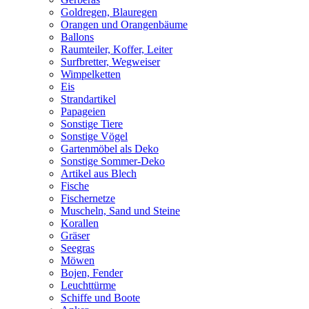
Goldregen, Blauregen
Orangen und Orangenbäume
Ballons
Raumteiler, Koffer, Leiter
Surfbretter, Wegweiser
Wimpelketten
Eis
Strandartikel
Papageien
Sonstige Tiere
Sonstige Vögel
Gartenmöbel als Deko
Sonstige Sommer-Deko
Artikel aus Blech
Fische
Fischernetze
Muscheln, Sand und Steine
Korallen
Gräser
Seegras
Möwen
Bojen, Fender
Leuchttürme
Schiffe und Boote