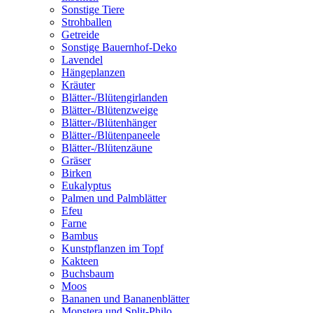
Sonstige Tiere
Strohballen
Getreide
Sonstige Bauernhof-Deko
Lavendel
Hängeplanzen
Kräuter
Blätter-/Blütengirlanden
Blätter-/Blütenzweige
Blätter-/Blütenhänger
Blätter-/Blütenpaneele
Blätter-/Blütenzäune
Gräser
Birken
Eukalyptus
Palmen und Palmblätter
Efeu
Farne
Bambus
Kunstpflanzen im Topf
Kakteen
Buchsbaum
Moos
Bananen und Bananenblätter
Monstera und Split-Philo