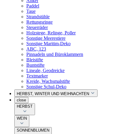
Anker
Paddel
Taue
Strandstühle
Rettungsringe
Steuerräder
Holzstege, Relinge, Poller
Sonstige Meerestiere
Sonstige Maritim-Deko
ABC, 123
Pinnadeln und Büroklammern
Bleistifte
Buntstifte
Lineale, Geodreicke
Textmarker
Kreide, Wachsmalstifte
Sonstige Schul-Deko
HERBST, WINTER UND WEIHNACHTEN
close
HERBST
WEIN
SONNENBLUMEN