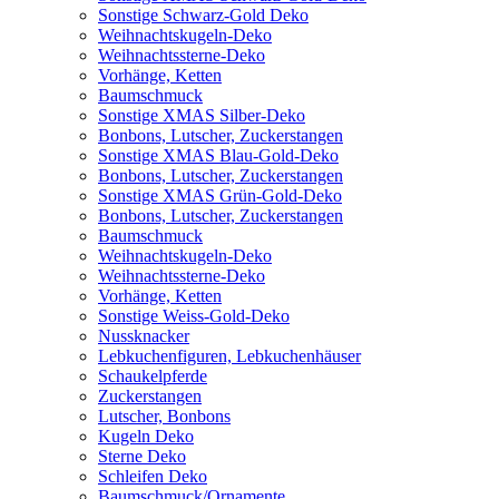
Sonstige Schwarz-Gold Deko
Weihnachtskugeln-Deko
Weihnachtssterne-Deko
Vorhänge, Ketten
Baumschmuck
Sonstige XMAS Silber-Deko
Bonbons, Lutscher, Zuckerstangen
Sonstige XMAS Blau-Gold-Deko
Bonbons, Lutscher, Zuckerstangen
Sonstige XMAS Grün-Gold-Deko
Bonbons, Lutscher, Zuckerstangen
Baumschmuck
Weihnachtskugeln-Deko
Weihnachtssterne-Deko
Vorhänge, Ketten
Sonstige Weiss-Gold-Deko
Nussknacker
Lebkuchenfiguren, Lebkuchenhäuser
Schaukelpferde
Zuckerstangen
Lutscher, Bonbons
Kugeln Deko
Sterne Deko
Schleifen Deko
Baumschmuck/Ornamente