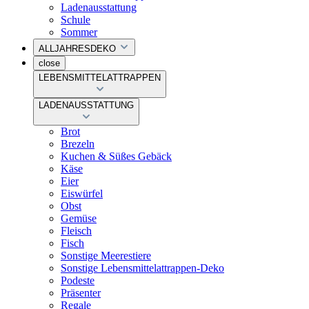
Ladenausstattung
Schule
Sommer
ALLJAHRESDEKO
close
LEBENSMITTELATTRAPPEN
LADENAUSSTATTUNG
Brot
Brezeln
Kuchen & Süßes Gebäck
Käse
Eier
Eiswürfel
Obst
Gemüse
Fleisch
Fisch
Sonstige Meerestiere
Sonstige Lebensmittelattrappen-Deko
Podeste
Präsenter
Regale