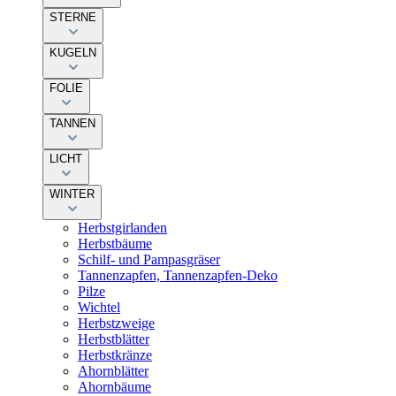
STERNE
KUGELN
FOLIE
TANNEN
LICHT
WINTER
Herbstgirlanden
Herbstbäume
Schilf- und Pampasgräser
Tannenzapfen, Tannenzapfen-Deko
Pilze
Wichtel
Herbstzweige
Herbstblätter
Herbstkränze
Ahornblätter
Ahornbäume