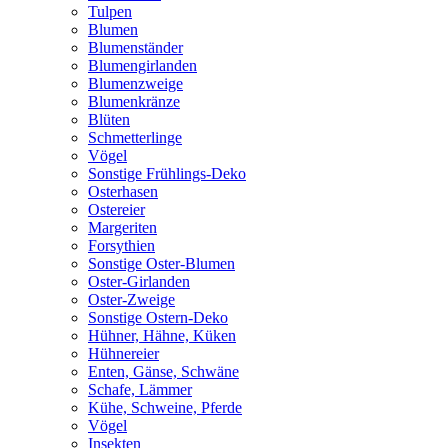
Tulpen
Blumen
Blumenständer
Blumengirlanden
Blumenzweige
Blumenkränze
Blüten
Schmetterlinge
Vögel
Sonstige Frühlings-Deko
Osterhasen
Ostereier
Margeriten
Forsythien
Sonstige Oster-Blumen
Oster-Girlanden
Oster-Zweige
Sonstige Ostern-Deko
Hühner, Hähne, Küken
Hühnereier
Enten, Gänse, Schwäne
Schafe, Lämmer
Kühe, Schweine, Pferde
Vögel
Insekten