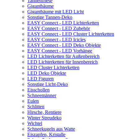
Tannenfriese
Gigantbäume
Gigantbäume mit LED Licht
Sonstige Tannen-Deko
EASY Connect - LED Lichterketten
EASY Connect - LED Zubehör
EASY Connect - LED Cluster Lichterketten
EASY Connect - LED Icicles
EASY Connect - LED Deko Objekte
EASY Connect - LED Vorhänge
LED Lichterketten für Außenbereich
LED Lichterketten für Innenbereich
LED Cluster Lichterketten
LED Deko Objekte
LED Figuren
Sonstige Licht-Deko
Eisschollen
Schneemänner
Eulen
Schlitten
Hirsche, Rentiere
Winter Streudeko
Wichtel
Schneekugeln aus Watte
Eiszapfen, Kristalle