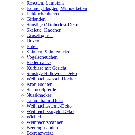
Rosetten, Lampions
Fahnen, Flaggen, Wimpelketten
Lebkuchenherzen
Girlanden
Sonstige Oktoberfest-Deko
Skelette, Knochen
Gruselfiguren
Hexen
Eulen
Spinnen, Spinnennetze
Vogelscheuchen
Fledermäuse
Kürbisse mit Gesicht
Sonstige Halloween-Deko
Weihnachtssessel, Hocker
Kronleuchter
Schaukelpferde
Nussknacker
Tannenbaum-Deko
Weihnachtssterne-Deko
Weihnachtskugeln-Deko
Wichtel
Weihnachtsmänner
Beerengirlanden
Beerenzweige