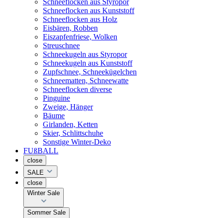
Schneeflocken aus Styropor
Schneeflocken aus Kunststoff
Schneeflocken aus Holz
Eisbären, Robben
Eiszapfenfriese, Wolken
Streuschnee
Schneekugeln aus Styropor
Schneekugeln aus Kunststoff
Zupfschnee, Schneekügelchen
Schneematten, Schneewatte
Schneeflocken diverse
Pinguine
Zweige, Hänger
Bäume
Girlanden, Ketten
Skier, Schlittschuhe
Sonstige Winter-Deko
FUßBALL
close
SALE
close
Winter Sale
Sommer Sale