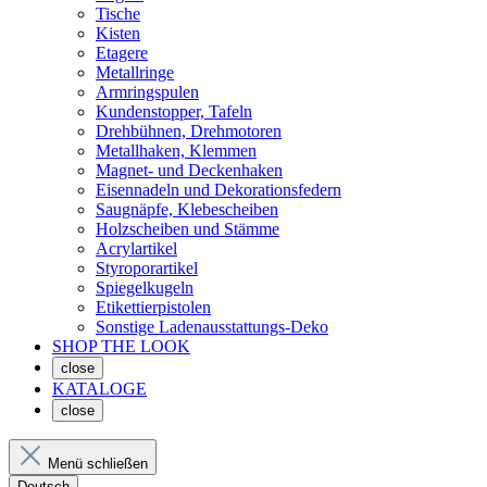
Tische
Kisten
Etagere
Metallringe
Armringspulen
Kundenstopper, Tafeln
Drehbühnen, Drehmotoren
Metallhaken, Klemmen
Magnet- und Deckenhaken
Eisennadeln und Dekorationsfedern
Saugnäpfe, Klebescheiben
Holzscheiben und Stämme
Acrylartikel
Styroporartikel
Spiegelkugeln
Etikettierpistolen
Sonstige Ladenausstattungs-Deko
SHOP THE LOOK
close
KATALOGE
close
Menü schließen
Deutsch