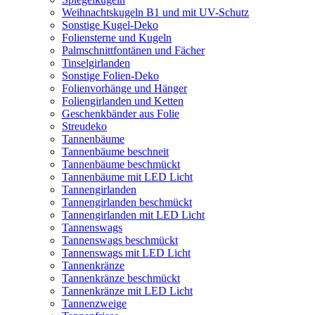
Weihnachtskugeln B1 und mit UV-Schutz
Sonstige Kugel-Deko
Foliensterne und Kugeln
Palmschnittfontänen und Fächer
Tinselgirlanden
Sonstige Folien-Deko
Folienvorhänge und Hänger
Foliengirlanden und Ketten
Geschenkbänder aus Folie
Streudeko
Tannenbäume
Tannenbäume beschneit
Tannenbäume beschmückt
Tannenbäume mit LED Licht
Tannengirlanden
Tannengirlanden beschmückt
Tannengirlanden mit LED Licht
Tannenswags
Tannenswags beschmückt
Tannenswags mit LED Licht
Tannenkränze
Tannenkränze beschmückt
Tannenkränze mit LED Licht
Tannenzweige