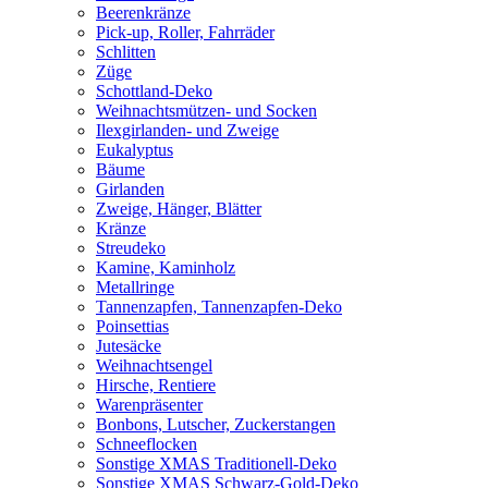
Beerenkränze
Pick-up, Roller, Fahrräder
Schlitten
Züge
Schottland-Deko
Weihnachtsmützen- und Socken
Ilexgirlanden- und Zweige
Eukalyptus
Bäume
Girlanden
Zweige, Hänger, Blätter
Kränze
Streudeko
Kamine, Kaminholz
Metallringe
Tannenzapfen, Tannenzapfen-Deko
Poinsettias
Jutesäcke
Weihnachtsengel
Hirsche, Rentiere
Warenpräsenter
Bonbons, Lutscher, Zuckerstangen
Schneeflocken
Sonstige XMAS Traditionell-Deko
Sonstige XMAS Schwarz-Gold-Deko