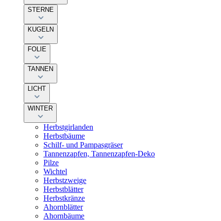
STERNE
KUGELN
FOLIE
TANNEN
LICHT
WINTER
Herbstgirlanden
Herbstbäume
Schilf- und Pampasgräser
Tannenzapfen, Tannenzapfen-Deko
Pilze
Wichtel
Herbstzweige
Herbstblätter
Herbstkränze
Ahornblätter
Ahornbäume