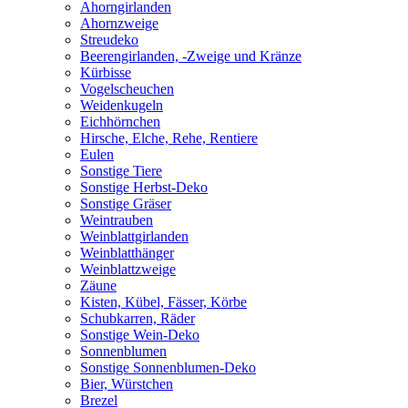
Ahorngirlanden
Ahornzweige
Streudeko
Beerengirlanden, -Zweige und Kränze
Kürbisse
Vogelscheuchen
Weidenkugeln
Eichhörnchen
Hirsche, Elche, Rehe, Rentiere
Eulen
Sonstige Tiere
Sonstige Herbst-Deko
Sonstige Gräser
Weintrauben
Weinblattgirlanden
Weinblatthänger
Weinblattzweige
Zäune
Kisten, Kübel, Fässer, Körbe
Schubkarren, Räder
Sonstige Wein-Deko
Sonnenblumen
Sonstige Sonnenblumen-Deko
Bier, Würstchen
Brezel