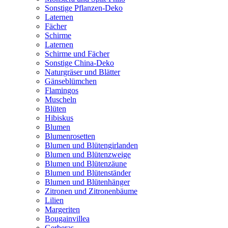
Sonstige Pflanzen-Deko
Laternen
Fächer
Schirme
Laternen
Schirme und Fächer
Sonstige China-Deko
Naturgräser und Blätter
Gänseblümchen
Flamingos
Muscheln
Blüten
Hibiskus
Blumen
Blumenrosetten
Blumen und Blütengirlanden
Blumen und Blütenzweige
Blumen und Blütenzäune
Blumen und Blütenständer
Blumen und Blütenhänger
Zitronen und Zitronenbäume
Lilien
Margeriten
Bougainvillea
Gerberas