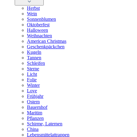
Herbst
Wein
Sonnenblumen
Oktoberfest
Halloween
Weihnachten
American Christmas
Geschenkpäckchen
Kugeln
Tannen
Schleifen
Sterne
Licht
Folie
Winter
Love
Frühjahr
Ostern
Bauernhof
Maritim
Pflanzen
Schirme, Laternen
China
Lebensmittelattrappen