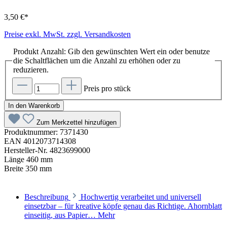
3,50 €*
Preise exkl. MwSt. zzgl. Versandkosten
Produkt Anzahl: Gib den gewünschten Wert ein oder benutze
die Schaltflächen um die Anzahl zu erhöhen oder zu
reduzieren.
Preis pro stück
In den Warenkorb
Zum Merkzettel hinzufügen
Produktnummer:
7371430
EAN
4012073714308
Hersteller-Nr.
4823699000
Länge
460 mm
Breite
350 mm
Beschreibung
Hochwertig verarbeitet und universell
einsetzbar – für kreative köpfe genau das Richtige. Ahornblatt
einseitig, aus Papier…
Mehr