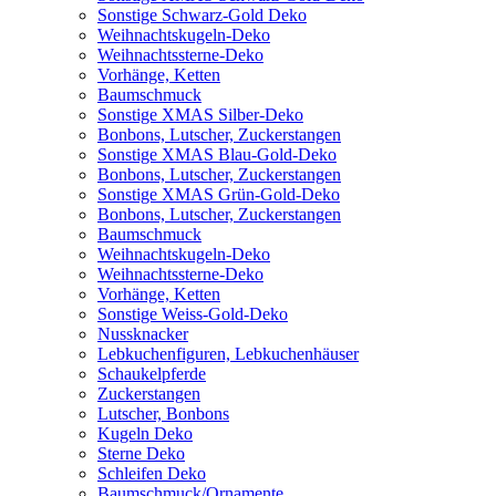
Sonstige Schwarz-Gold Deko
Weihnachtskugeln-Deko
Weihnachtssterne-Deko
Vorhänge, Ketten
Baumschmuck
Sonstige XMAS Silber-Deko
Bonbons, Lutscher, Zuckerstangen
Sonstige XMAS Blau-Gold-Deko
Bonbons, Lutscher, Zuckerstangen
Sonstige XMAS Grün-Gold-Deko
Bonbons, Lutscher, Zuckerstangen
Baumschmuck
Weihnachtskugeln-Deko
Weihnachtssterne-Deko
Vorhänge, Ketten
Sonstige Weiss-Gold-Deko
Nussknacker
Lebkuchenfiguren, Lebkuchenhäuser
Schaukelpferde
Zuckerstangen
Lutscher, Bonbons
Kugeln Deko
Sterne Deko
Schleifen Deko
Baumschmuck/Ornamente