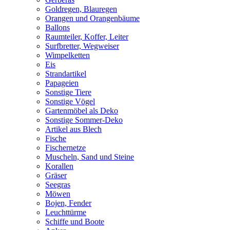
Goldregen, Blauregen
Orangen und Orangenbäume
Ballons
Raumteiler, Koffer, Leiter
Surfbretter, Wegweiser
Wimpelketten
Eis
Strandartikel
Papageien
Sonstige Tiere
Sonstige Vögel
Gartenmöbel als Deko
Sonstige Sommer-Deko
Artikel aus Blech
Fische
Fischernetze
Muscheln, Sand und Steine
Korallen
Gräser
Seegras
Möwen
Bojen, Fender
Leuchttürme
Schiffe und Boote