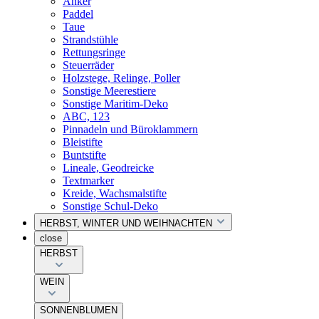
Anker
Paddel
Taue
Strandstühle
Rettungsringe
Steuerräder
Holzstege, Relinge, Poller
Sonstige Meerestiere
Sonstige Maritim-Deko
ABC, 123
Pinnadeln und Büroklammern
Bleistifte
Buntstifte
Lineale, Geodreicke
Textmarker
Kreide, Wachsmalstifte
Sonstige Schul-Deko
HERBST, WINTER UND WEIHNACHTEN
close
HERBST
WEIN
SONNENBLUMEN