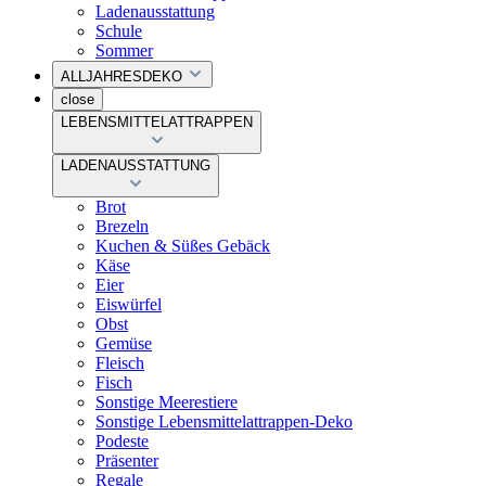
Ladenausstattung
Schule
Sommer
ALLJAHRESDEKO
close
LEBENSMITTELATTRAPPEN
LADENAUSSTATTUNG
Brot
Brezeln
Kuchen & Süßes Gebäck
Käse
Eier
Eiswürfel
Obst
Gemüse
Fleisch
Fisch
Sonstige Meerestiere
Sonstige Lebensmittelattrappen-Deko
Podeste
Präsenter
Regale