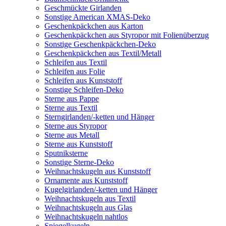
Geschmückte Girlanden
Sonstige American XMAS-Deko
Geschenkpäckchen aus Karton
Geschenkpäckchen aus Styropor mit Folienüberzug
Sonstige Geschenkpäckchen-Deko
Geschenkpäckchen aus Textil/Metall
Schleifen aus Textil
Schleifen aus Folie
Schleifen aus Kunststoff
Sonstige Schleifen-Deko
Sterne aus Pappe
Sterne aus Textil
Sterngirlanden/-ketten und Hänger
Sterne aus Styropor
Sterne aus Metall
Sterne aus Kunststoff
Sputniksterne
Sonstige Sterne-Deko
Weihnachtskugeln aus Kunststoff
Ornamente aus Kunststoff
Kugelgirlanden/-ketten und Hänger
Weihnachtskugeln aus Textil
Weihnachtskugeln aus Glas
Weihnachtskugeln nahtlos
Spiegelkugeln