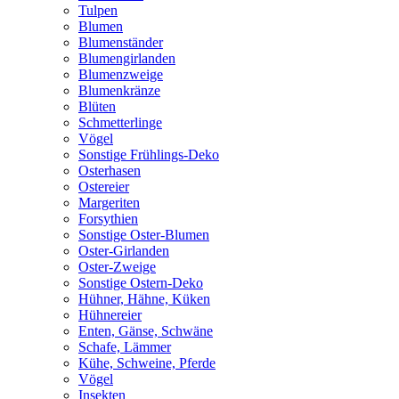
Tulpen
Blumen
Blumenständer
Blumengirlanden
Blumenzweige
Blumenkränze
Blüten
Schmetterlinge
Vögel
Sonstige Frühlings-Deko
Osterhasen
Ostereier
Margeriten
Forsythien
Sonstige Oster-Blumen
Oster-Girlanden
Oster-Zweige
Sonstige Ostern-Deko
Hühner, Hähne, Küken
Hühnereier
Enten, Gänse, Schwäne
Schafe, Lämmer
Kühe, Schweine, Pferde
Vögel
Insekten