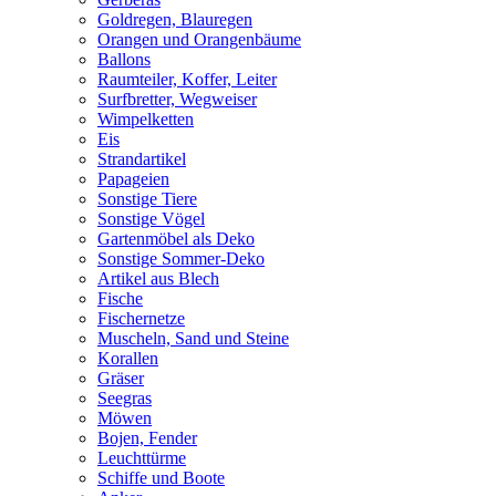
Goldregen, Blauregen
Orangen und Orangenbäume
Ballons
Raumteiler, Koffer, Leiter
Surfbretter, Wegweiser
Wimpelketten
Eis
Strandartikel
Papageien
Sonstige Tiere
Sonstige Vögel
Gartenmöbel als Deko
Sonstige Sommer-Deko
Artikel aus Blech
Fische
Fischernetze
Muscheln, Sand und Steine
Korallen
Gräser
Seegras
Möwen
Bojen, Fender
Leuchttürme
Schiffe und Boote