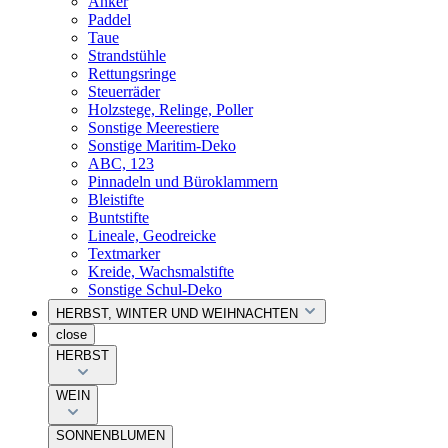
Anker
Paddel
Taue
Strandstühle
Rettungsringe
Steuerräder
Holzstege, Relinge, Poller
Sonstige Meerestiere
Sonstige Maritim-Deko
ABC, 123
Pinnadeln und Büroklammern
Bleistifte
Buntstifte
Lineale, Geodreicke
Textmarker
Kreide, Wachsmalstifte
Sonstige Schul-Deko
HERBST, WINTER UND WEIHNACHTEN
close
HERBST
WEIN
SONNENBLUMEN