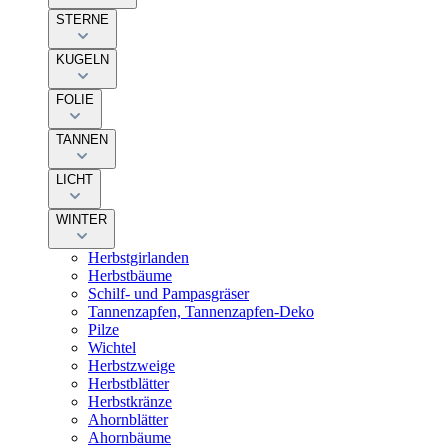
STERNE
KUGELN
FOLIE
TANNEN
LICHT
WINTER
Herbstgirlanden
Herbstbäume
Schilf- und Pampasgräser
Tannenzapfen, Tannenzapfen-Deko
Pilze
Wichtel
Herbstzweige
Herbstblätter
Herbstkränze
Ahornblätter
Ahornbäume