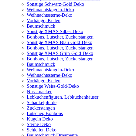
Sonstige Schwarz-Gold Deko
Weihnachtskugeln-Deko
Weihnachtssterne-Deko
Vorhänge, Ketten
Baumschmuck
Sonstige XMAS Silber-Deko
Bonbons, Lutscher, Zuckerstangen
Sonstige XMAS Blau-Gold-Deko
Bonbons, Lutscher, Zuckerstangen
Sonstige XMAS Grün-Gold-Deko
Bonbons, Lutscher, Zuckerstangen
Baumschmuck
Weihnachtskugeln-Deko
Weihnachtssterne-Deko
Vorhänge, Ketten
Sonstige Weiss-Gold-Deko
Nussknacker
Lebkuchenfiguren, Lebkuchenhäuser
Schaukelpferde
Zuckerstangen
Lutscher, Bonbons
Kugeln Deko
Sterne Deko
Schleifen Deko
Baumschmuck/Ornamente