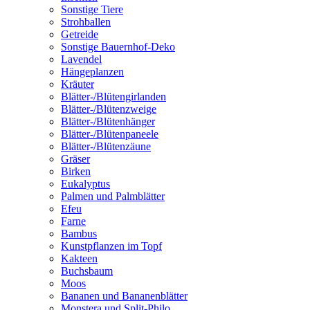
Sonstige Tiere
Strohballen
Getreide
Sonstige Bauernhof-Deko
Lavendel
Hängeplanzen
Kräuter
Blätter-/Blütengirlanden
Blätter-/Blütenzweige
Blätter-/Blütenhänger
Blätter-/Blütenpaneele
Blätter-/Blütenzäune
Gräser
Birken
Eukalyptus
Palmen und Palmblätter
Efeu
Farne
Bambus
Kunstpflanzen im Topf
Kakteen
Buchsbaum
Moos
Bananen und Bananenblätter
Monstera und Split-Philo