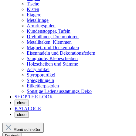
Tische
Kisten
Etagere
Metallringe
Armringspulen
Kundenstopper, Tafeln
Drehbühnen, Drehmotoren
Metallhaken, Klemmen
Magnet- und Deckenhaken
Eisennadeln und Dekorationsfedern
Saugnäpfe, Klebescheiben
Holzscheiben und Stämme
Acrylartikel
Styroporartikel
Spiegelkugeln
Etikettierpistolen
Sonstige Ladenausstattungs-Deko
SHOP THE LOOK
close
KATALOGE
close
Menü schließen
Deutsch