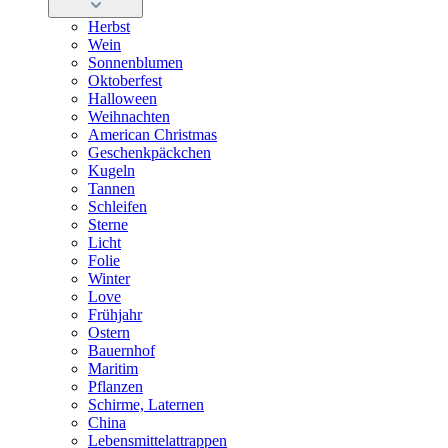
Herbst
Wein
Sonnenblumen
Oktoberfest
Halloween
Weihnachten
American Christmas
Geschenkpäckchen
Kugeln
Tannen
Schleifen
Sterne
Licht
Folie
Winter
Love
Frühjahr
Ostern
Bauernhof
Maritim
Pflanzen
Schirme, Laternen
China
Lebensmittelattrappen