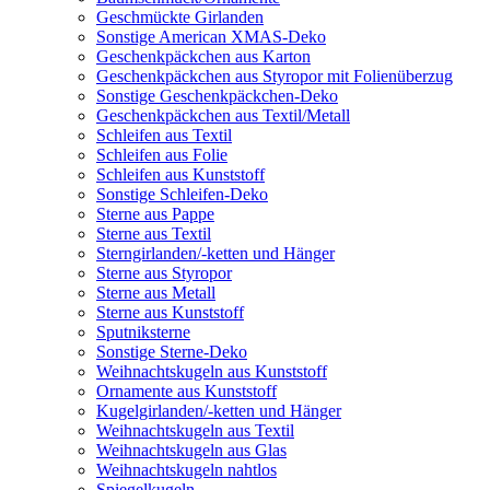
Geschmückte Girlanden
Sonstige American XMAS-Deko
Geschenkpäckchen aus Karton
Geschenkpäckchen aus Styropor mit Folienüberzug
Sonstige Geschenkpäckchen-Deko
Geschenkpäckchen aus Textil/Metall
Schleifen aus Textil
Schleifen aus Folie
Schleifen aus Kunststoff
Sonstige Schleifen-Deko
Sterne aus Pappe
Sterne aus Textil
Sterngirlanden/-ketten und Hänger
Sterne aus Styropor
Sterne aus Metall
Sterne aus Kunststoff
Sputniksterne
Sonstige Sterne-Deko
Weihnachtskugeln aus Kunststoff
Ornamente aus Kunststoff
Kugelgirlanden/-ketten und Hänger
Weihnachtskugeln aus Textil
Weihnachtskugeln aus Glas
Weihnachtskugeln nahtlos
Spiegelkugeln