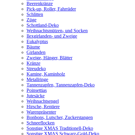
Beerenkränze
Pick-up, Roller, Fahrräder
Schlitten
Züge
Schottland-Deko
Weihnachtsmützen- und Socken
Ilexgirlanden- und Zweige
Eukalyptus
Bäume
Girlanden
Zweige, Hänger, Blätter
Kränze
Streudeko
Kamine, Kaminholz
Metallringe
Tannenzapfen, Tannenzapfen-Deko
Poinsettias
Jutesäcke
Weihnachtsengel
Hirsche, Rentiere
Warenpräsenter
Bonbons, Lutscher, Zuckerstangen
Schneeflocken
Sonstige XMAS Traditionell-Deko
Sonstige XMAS Schwarz-Gold-Deko