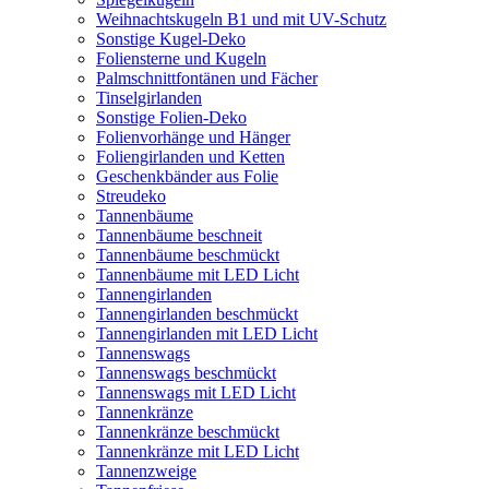
Weihnachtskugeln B1 und mit UV-Schutz
Sonstige Kugel-Deko
Foliensterne und Kugeln
Palmschnittfontänen und Fächer
Tinselgirlanden
Sonstige Folien-Deko
Folienvorhänge und Hänger
Foliengirlanden und Ketten
Geschenkbänder aus Folie
Streudeko
Tannenbäume
Tannenbäume beschneit
Tannenbäume beschmückt
Tannenbäume mit LED Licht
Tannengirlanden
Tannengirlanden beschmückt
Tannengirlanden mit LED Licht
Tannenswags
Tannenswags beschmückt
Tannenswags mit LED Licht
Tannenkränze
Tannenkränze beschmückt
Tannenkränze mit LED Licht
Tannenzweige