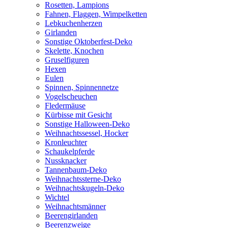
Rosetten, Lampions
Fahnen, Flaggen, Wimpelketten
Lebkuchenherzen
Girlanden
Sonstige Oktoberfest-Deko
Skelette, Knochen
Gruselfiguren
Hexen
Eulen
Spinnen, Spinnennetze
Vogelscheuchen
Fledermäuse
Kürbisse mit Gesicht
Sonstige Halloween-Deko
Weihnachtssessel, Hocker
Kronleuchter
Schaukelpferde
Nussknacker
Tannenbaum-Deko
Weihnachtssterne-Deko
Weihnachtskugeln-Deko
Wichtel
Weihnachtsmänner
Beerengirlanden
Beerenzweige