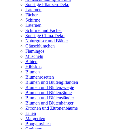
Sonstige Pflanzen-Deko
Laternen
Fächer
Schirme
Laternen
Schirme und Fächer
Sonstige China-Deko
Naturgräser und Blätter
Gänseblümchen
Flamingos
Muscheln
Blüten
Hibiskus
Blumen
Blumenrosetten
Blumen und Blütengirlanden
Blumen und Blütenzweige
Blumen und Blütenzäune
Blumen und Blütenständer
Blumen und Blütenhänger
Zitronen und Zitronenbäume
Lilien
Margeriten
Bougainvillea
Gerberas