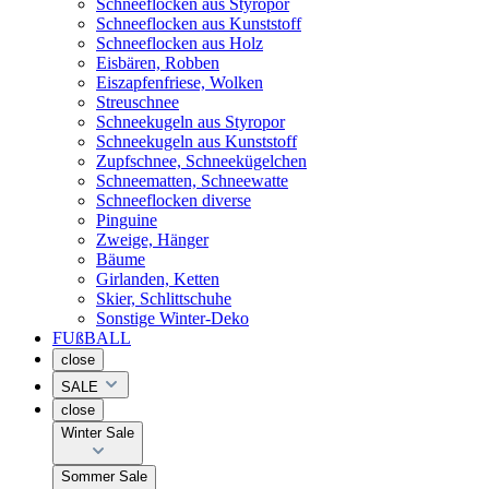
Schneeflocken aus Styropor
Schneeflocken aus Kunststoff
Schneeflocken aus Holz
Eisbären, Robben
Eiszapfenfriese, Wolken
Streuschnee
Schneekugeln aus Styropor
Schneekugeln aus Kunststoff
Zupfschnee, Schneekügelchen
Schneematten, Schneewatte
Schneeflocken diverse
Pinguine
Zweige, Hänger
Bäume
Girlanden, Ketten
Skier, Schlittschuhe
Sonstige Winter-Deko
FUßBALL
close
SALE
close
Winter Sale
Sommer Sale