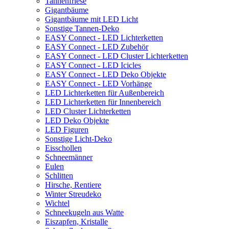
Tannenfriese
Gigantbäume
Gigantbäume mit LED Licht
Sonstige Tannen-Deko
EASY Connect - LED Lichterketten
EASY Connect - LED Zubehör
EASY Connect - LED Cluster Lichterketten
EASY Connect - LED Icicles
EASY Connect - LED Deko Objekte
EASY Connect - LED Vorhänge
LED Lichterketten für Außenbereich
LED Lichterketten für Innenbereich
LED Cluster Lichterketten
LED Deko Objekte
LED Figuren
Sonstige Licht-Deko
Eisschollen
Schneemänner
Eulen
Schlitten
Hirsche, Rentiere
Winter Streudeko
Wichtel
Schneekugeln aus Watte
Eiszapfen, Kristalle