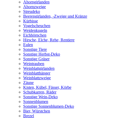
Ahorngirlanden
Ahornzweige
Streudeko
Beerengirlanden, -Zweige und Kränze
Kürbisse
Vogelscheuchen
Weidenkugeln
Eichhörnchen
Hirsche, Elche, Rehe, Rentiere
Eulen
Sonstige Tiere
Sonstige Herbst-Deko
Sonstige Gräser
Weintrauben
Weinblattgirlanden
Weinblatthänger
Weinblattzweige
Zäune
Kisten, Kübel, Fässer, Körbe
Schubkarren, Räder
Sonstige Wein-Deko
Sonnenblumen
Sonstige Sonnenblumen-Deko
Bier, Würstchen
Brezel