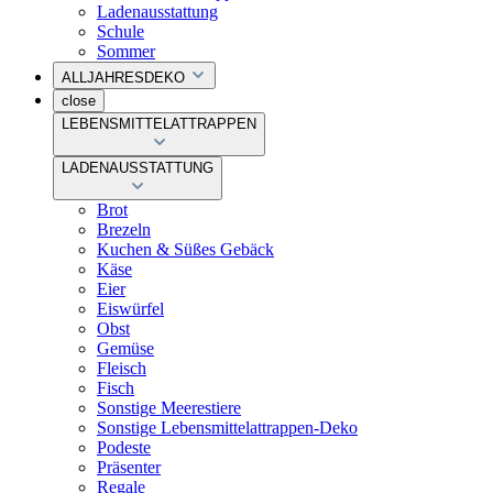
Ladenausstattung
Schule
Sommer
ALLJAHRESDEKO
close
LEBENSMITTELATTRAPPEN
LADENAUSSTATTUNG
Brot
Brezeln
Kuchen & Süßes Gebäck
Käse
Eier
Eiswürfel
Obst
Gemüse
Fleisch
Fisch
Sonstige Meerestiere
Sonstige Lebensmittelattrappen-Deko
Podeste
Präsenter
Regale