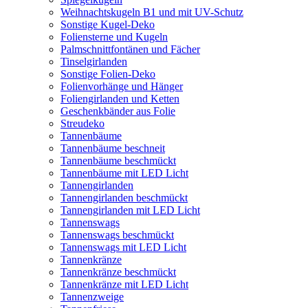
Weihnachtskugeln B1 und mit UV-Schutz
Sonstige Kugel-Deko
Foliensterne und Kugeln
Palmschnittfontänen und Fächer
Tinselgirlanden
Sonstige Folien-Deko
Folienvorhänge und Hänger
Foliengirlanden und Ketten
Geschenkbänder aus Folie
Streudeko
Tannenbäume
Tannenbäume beschneit
Tannenbäume beschmückt
Tannenbäume mit LED Licht
Tannengirlanden
Tannengirlanden beschmückt
Tannengirlanden mit LED Licht
Tannenswags
Tannenswags beschmückt
Tannenswags mit LED Licht
Tannenkränze
Tannenkränze beschmückt
Tannenkränze mit LED Licht
Tannenzweige