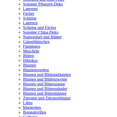
Sonstige Pflanzen-Deko
Laternen
Fächer
Schirme
Laternen
Schirme und Fächer
Sonstige China-Deko
Naturgräser und Blätter
Gänseblümchen
Flamingos
Muscheln
Blüten
Hibiskus
Blumen
Blumenrosetten
Blumen und Blütengirlanden
Blumen und Blütenzweige
Blumen und Blütenzäune
Blumen und Blütenständer
Blumen und Blütenhänger
Zitronen und Zitronenbäume
Lilien
Margeriten
Bougainvillea
Gerberas