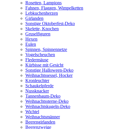
Rosetten, Lampions
Fahnen, Flaggen, Wimpelketten
Lebkuchenherzen
Girlanden
Sonstige Oktoberfest-Deko
Skelette, Knochen
Gruselfiguren
Hexen
Eulen
Spinnen, Spinnennetze
Vogelscheuchen
Fledermäuse
Kürbisse mit Gesicht
Sonstige Halloween-Deko
Weihnachtssessel, Hocker
Kronleuchter
Schaukelpferde
Nussknacker
Tannenbaum-Deko
Weihnachtssterne-Deko
Weihnachtskugeln-Deko
Wichtel
Weihnachtsmänner
Beerengirlanden
Beerenzweige