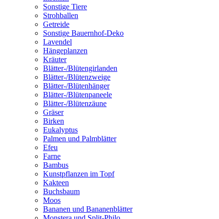
Sonstige Tiere
Strohballen
Getreide
Sonstige Bauernhof-Deko
Lavendel
Hängeplanzen
Kräuter
Blätter-/Blütengirlanden
Blätter-/Blütenzweige
Blätter-/Blütenhänger
Blätter-/Blütenpaneele
Blätter-/Blütenzäune
Gräser
Birken
Eukalyptus
Palmen und Palmblätter
Efeu
Farne
Bambus
Kunstpflanzen im Topf
Kakteen
Buchsbaum
Moos
Bananen und Bananenblätter
Monstera und Split-Philo