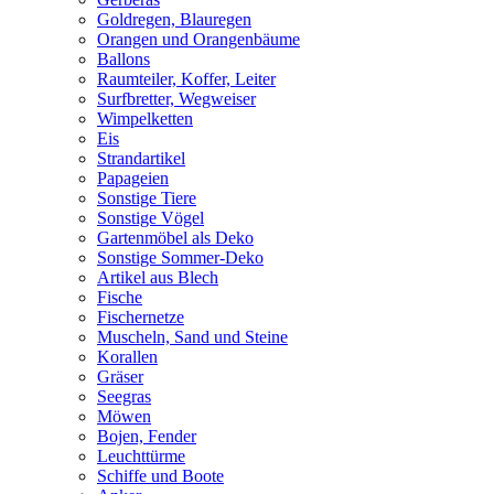
Goldregen, Blauregen
Orangen und Orangenbäume
Ballons
Raumteiler, Koffer, Leiter
Surfbretter, Wegweiser
Wimpelketten
Eis
Strandartikel
Papageien
Sonstige Tiere
Sonstige Vögel
Gartenmöbel als Deko
Sonstige Sommer-Deko
Artikel aus Blech
Fische
Fischernetze
Muscheln, Sand und Steine
Korallen
Gräser
Seegras
Möwen
Bojen, Fender
Leuchttürme
Schiffe und Boote