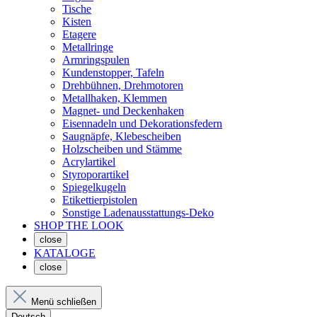
Tische
Kisten
Etagere
Metallringe
Armringspulen
Kundenstopper, Tafeln
Drehbühnen, Drehmotoren
Metallhaken, Klemmen
Magnet- und Deckenhaken
Eisennadeln und Dekorationsfedern
Saugnäpfe, Klebescheiben
Holzscheiben und Stämme
Acrylartikel
Styroporartikel
Spiegelkugeln
Etikettierpistolen
Sonstige Ladenausstattungs-Deko
SHOP THE LOOK
close
KATALOGE
close
Menü schließen
Deutsch