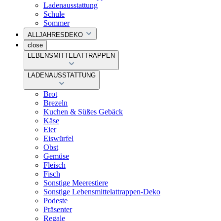
Ladenausstattung
Schule
Sommer
ALLJAHRESDEKO
close
LEBENSMITTELATTRAPPEN
LADENAUSSTATTUNG
Brot
Brezeln
Kuchen & Süßes Gebäck
Käse
Eier
Eiswürfel
Obst
Gemüse
Fleisch
Fisch
Sonstige Meerestiere
Sonstige Lebensmittelattrappen-Deko
Podeste
Präsenter
Regale