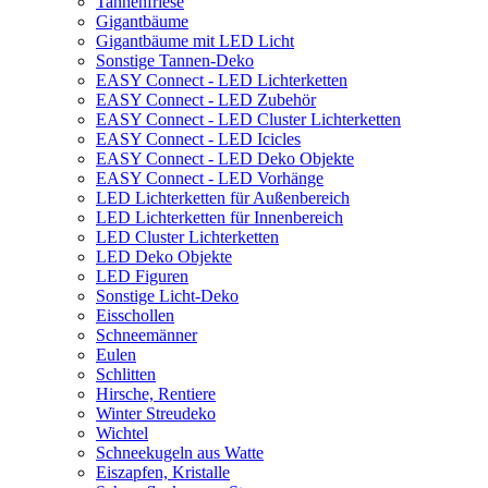
Tannenfriese
Gigantbäume
Gigantbäume mit LED Licht
Sonstige Tannen-Deko
EASY Connect - LED Lichterketten
EASY Connect - LED Zubehör
EASY Connect - LED Cluster Lichterketten
EASY Connect - LED Icicles
EASY Connect - LED Deko Objekte
EASY Connect - LED Vorhänge
LED Lichterketten für Außenbereich
LED Lichterketten für Innenbereich
LED Cluster Lichterketten
LED Deko Objekte
LED Figuren
Sonstige Licht-Deko
Eisschollen
Schneemänner
Eulen
Schlitten
Hirsche, Rentiere
Winter Streudeko
Wichtel
Schneekugeln aus Watte
Eiszapfen, Kristalle