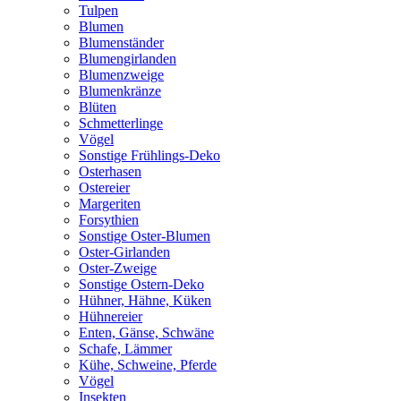
Tulpen
Blumen
Blumenständer
Blumengirlanden
Blumenzweige
Blumenkränze
Blüten
Schmetterlinge
Vögel
Sonstige Frühlings-Deko
Osterhasen
Ostereier
Margeriten
Forsythien
Sonstige Oster-Blumen
Oster-Girlanden
Oster-Zweige
Sonstige Ostern-Deko
Hühner, Hähne, Küken
Hühnereier
Enten, Gänse, Schwäne
Schafe, Lämmer
Kühe, Schweine, Pferde
Vögel
Insekten