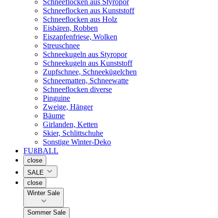
Schneeflocken aus Styropor
Schneeflocken aus Kunststoff
Schneeflocken aus Holz
Eisbären, Robben
Eiszapfenfriese, Wolken
Streuschnee
Schneekugeln aus Styropor
Schneekugeln aus Kunststoff
Zupfschnee, Schneekügelchen
Schneematten, Schneewatte
Schneeflocken diverse
Pinguine
Zweige, Hänger
Bäume
Girlanden, Ketten
Skier, Schlittschuhe
Sonstige Winter-Deko
FUßBALL
close
SALE
close
Winter Sale
Sommer Sale