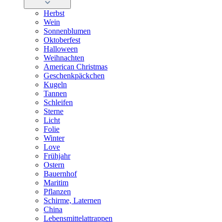
Herbst
Wein
Sonnenblumen
Oktoberfest
Halloween
Weihnachten
American Christmas
Geschenkpäckchen
Kugeln
Tannen
Schleifen
Sterne
Licht
Folie
Winter
Love
Frühjahr
Ostern
Bauernhof
Maritim
Pflanzen
Schirme, Laternen
China
Lebensmittelattrappen