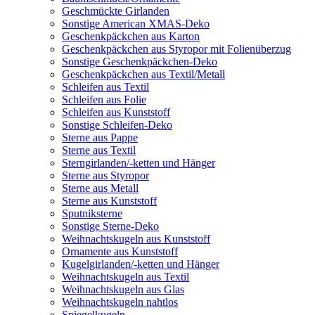
Geschmückte Girlanden
Sonstige American XMAS-Deko
Geschenkpäckchen aus Karton
Geschenkpäckchen aus Styropor mit Folienüberzug
Sonstige Geschenkpäckchen-Deko
Geschenkpäckchen aus Textil/Metall
Schleifen aus Textil
Schleifen aus Folie
Schleifen aus Kunststoff
Sonstige Schleifen-Deko
Sterne aus Pappe
Sterne aus Textil
Sterngirlanden/-ketten und Hänger
Sterne aus Styropor
Sterne aus Metall
Sterne aus Kunststoff
Sputniksterne
Sonstige Sterne-Deko
Weihnachtskugeln aus Kunststoff
Ornamente aus Kunststoff
Kugelgirlanden/-ketten und Hänger
Weihnachtskugeln aus Textil
Weihnachtskugeln aus Glas
Weihnachtskugeln nahtlos
Spiegelkugeln