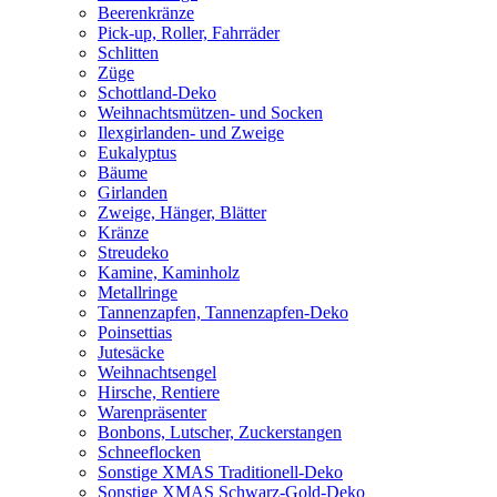
Beerenkränze
Pick-up, Roller, Fahrräder
Schlitten
Züge
Schottland-Deko
Weihnachtsmützen- und Socken
Ilexgirlanden- und Zweige
Eukalyptus
Bäume
Girlanden
Zweige, Hänger, Blätter
Kränze
Streudeko
Kamine, Kaminholz
Metallringe
Tannenzapfen, Tannenzapfen-Deko
Poinsettias
Jutesäcke
Weihnachtsengel
Hirsche, Rentiere
Warenpräsenter
Bonbons, Lutscher, Zuckerstangen
Schneeflocken
Sonstige XMAS Traditionell-Deko
Sonstige XMAS Schwarz-Gold-Deko