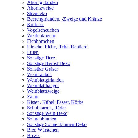
Ahorngirlanden
Ahornzweige
Streudeko
Beerengirlanden, -Zweige und Kränze
Kürbisse
Vogelscheuchen
Weidenkugeln
Eichhörnchen
Hirsche, Elche, Rehe, Rentiere
Eulen
Sonstige Tiere
Sonstige Herbst-Deko
Sonstige Gräser
Weintrauben
Weinblattgirlanden
Weinblatthänger
Weinblattzweige
Zäune
Kisten, Kübel, Fässer, Körbe
Schubkarren, Räder
Sonstige Wein-Deko
Sonnenblumen
Sonstige Sonnenblumen-Deko
Bier, Würstchen
Brezel