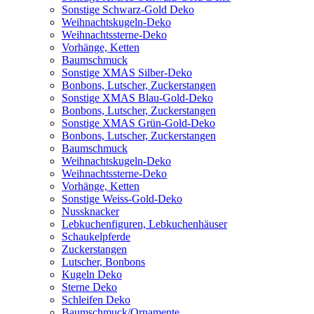
Sonstige Schwarz-Gold Deko
Weihnachtskugeln-Deko
Weihnachtssterne-Deko
Vorhänge, Ketten
Baumschmuck
Sonstige XMAS Silber-Deko
Bonbons, Lutscher, Zuckerstangen
Sonstige XMAS Blau-Gold-Deko
Bonbons, Lutscher, Zuckerstangen
Sonstige XMAS Grün-Gold-Deko
Bonbons, Lutscher, Zuckerstangen
Baumschmuck
Weihnachtskugeln-Deko
Weihnachtssterne-Deko
Vorhänge, Ketten
Sonstige Weiss-Gold-Deko
Nussknacker
Lebkuchenfiguren, Lebkuchenhäuser
Schaukelpferde
Zuckerstangen
Lutscher, Bonbons
Kugeln Deko
Sterne Deko
Schleifen Deko
Baumschmuck/Ornamente