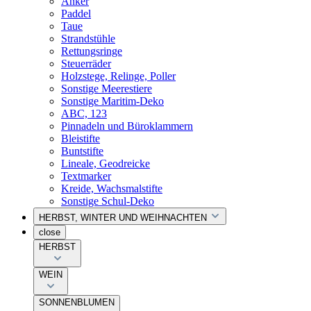
Anker
Paddel
Taue
Strandstühle
Rettungsringe
Steuerräder
Holzstege, Relinge, Poller
Sonstige Meerestiere
Sonstige Maritim-Deko
ABC, 123
Pinnadeln und Büroklammern
Bleistifte
Buntstifte
Lineale, Geodreicke
Textmarker
Kreide, Wachsmalstifte
Sonstige Schul-Deko
HERBST, WINTER UND WEIHNACHTEN
close
HERBST
WEIN
SONNENBLUMEN