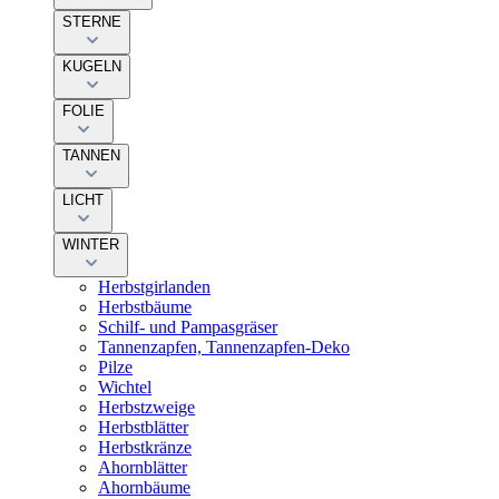
STERNE
KUGELN
FOLIE
TANNEN
LICHT
WINTER
Herbstgirlanden
Herbstbäume
Schilf- und Pampasgräser
Tannenzapfen, Tannenzapfen-Deko
Pilze
Wichtel
Herbstzweige
Herbstblätter
Herbstkränze
Ahornblätter
Ahornbäume